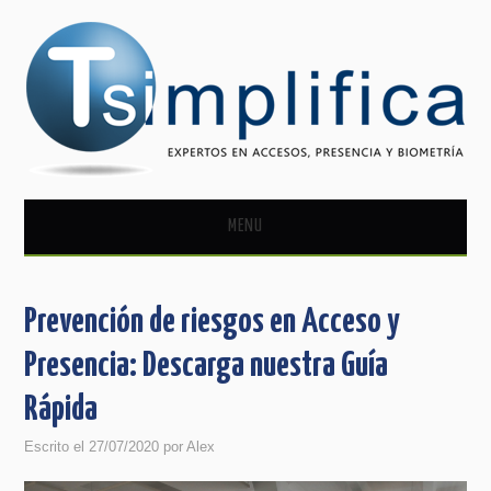
MENU
CONTROL DE ACCESO
Prevención de riesgos en Acceso y
CONTROL DE PRESENCIA
Presencia: Descarga nuestra Guía
NOVEDADES
Rápida
Escrito el
27/07/2020
por
Alex
HAZTE DISTRIBUIDOR